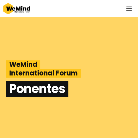
Saltar
M
al
contenido
WeMind
International Forum
Ponentes