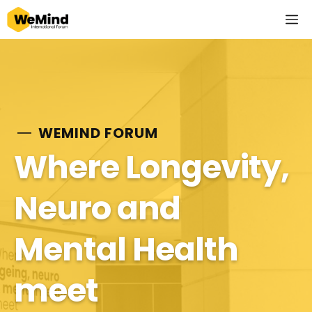
Saltar
M
al
contenido
WEMIND FORUM
Where Longevity,
Neuro and
Mental Health
meet