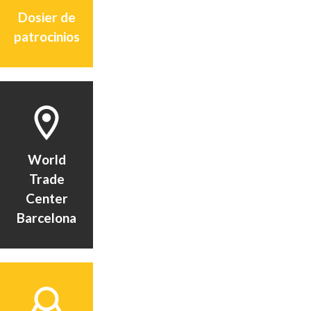
Dosier de
patrocinios
World
Trade
Center
Barcelona